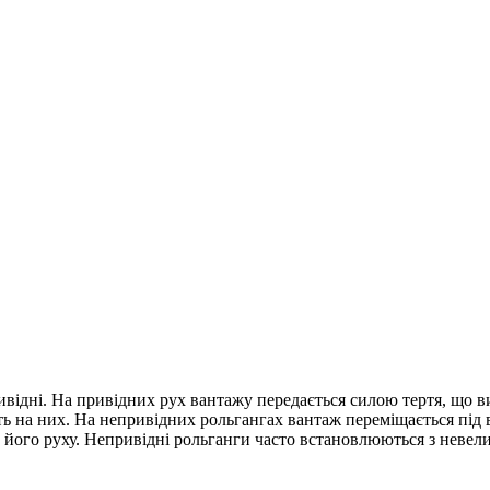
ривідні. На привідних рух вантажу передається силою тертя, що 
ть на них. На непривідних рольгангах вантаж переміщається під
 його руху. Непривідні рольганги часто встановлюються з невел