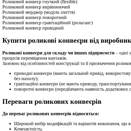
Роликовий конвеєр гнучкий (flexible)
Роликовий конвеєр вирівнюючий
Роликовий мерджер (модуль злиття)
Роликовий конвеєр поворотний
Роликовий конвеєр гравітаційний (рольганг)
Роликовий конвеєр привідний
Купити роликові конвеєри від виробник
Роликові конвеєри для складу чи інших підприємств
– одні 
процесів переміщення вантажів.
Залежно від особливостей конструкції та її призначення ролик
приводні конвеєри (мають загальний привід, використову
без нахилу);
гравітаційні конвеєри (не мають приводу, транспортуванн
поворотні конвеєри (передбачають наявність додаткових с
Переваги роликових конвеєрів
До переваг роликових конвеєрів відносяться:
Широкий вибір модифікацій та варіантів виконання, що в
Компактність;