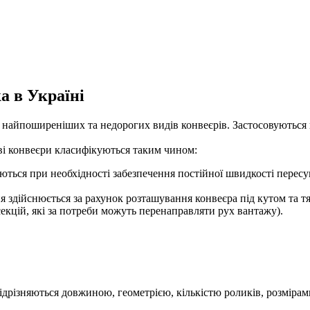
а в Україні
з найпоширеніших та недорогих видів конвеєрів. Застосовуються 
ові конвеєри класифікуються таким чином:
ються при необхідності забезпечення постійної швидкості перес
я здійснюється за рахунок розташування конвеєра під кутом та т
екцій, які за потреби можуть перенаправляти рух вантажу).
ідрізняються довжиною, геометрією, кількістю роликів, розміра