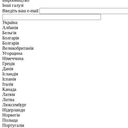
Виробництво
Інші галузі
Введіть ваш e-mail
Україна
Албанія
Бельгія
Болгарія
Болгарія
Великобританія
Угорщина
Німеччина
Греція
Данія
Ісландія
Іспанія
Італія
Канада
Латвія
Литва
Люксембург
Нідерланди
Норвегія
Польща
Португалія