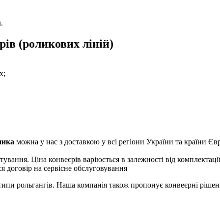
.
ів (роликових ліній)
х;
ника
можна у нас з доставкою у всі регіони України та країни Єв
ортування. Ціна конвеєрів варіюється в залежності від комплектаці
я договір на сервісне обслуговування
 типи рольгангів. Наша компанія також пропонує конвеєрні ріше