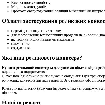
Висока продуктивність;
Міцність конструкції;
Простота обслуговування, великий міжсервісний інтервал
Області застосування роликових конвеєр
переміщення штучних товарів;
для забезпечення технологічних процесів на виробництва
як частину інших машин чи механізмів;
пакування;
сортування.
Яка ціна роликового конвеєра?
Купити роликовий конвеєр за доступними цінами від вироб
виробничого підприємства.
Qlever Intralogistics – це якісне сучасне обладнання для трансп
роликових конвеєрів дається гарантія. За бажанням оформляєтьс
Клевер Інтралогістик (Розумна Інтралогістика) впроваджує усі
під ключ.
Наші переваги