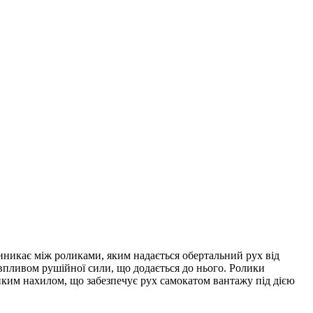
виникає між роликами, яким надається обертальний рух від
 впливом рушійної сили, що додається до нього. Ролики
иким нахилом, що забезпечує рух самокатом вантажу під дією