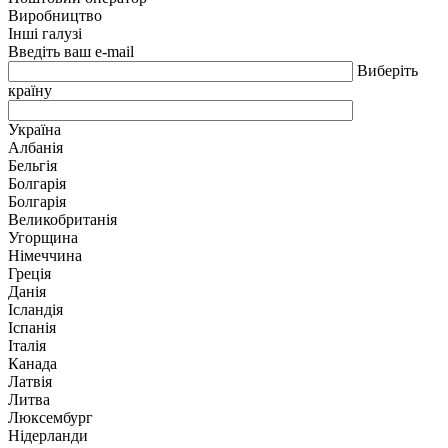
Виробництво
Інші галузі
Введіть ваш e-mail
Виберіть
країну
Україна
Албанія
Бельгія
Болгарія
Болгарія
Великобританія
Угорщина
Німеччина
Греція
Данія
Ісландія
Іспанія
Італія
Канада
Латвія
Литва
Люксембург
Нідерланди