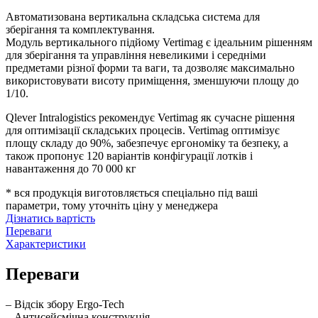
Автоматизована вертикальна складська система для
зберігання та комплектування.
Модуль вертикального підйому Vertimag є ідеальним рішенням
для зберігання та управління невеликими і середніми
предметами різної форми та ваги, та дозволяє максимально
використовувати висоту приміщення, зменшуючи площу до
1/10.
Qlever Intralogistics рекомендує Vertimag як сучасне рішення
для оптимізації складських процесів. Vertimag оптимізує
площу складу до 90%, забезпечує ергономіку та безпеку, а
також пропонує 120 варіантів конфігурації лотків і
навантаження до 70 000 кг
* вся продукція виготовляється спеціально під ваші
параметри, тому уточніть ціну у менеджера
Дізнатись вартість
Переваги
Характеристики
Переваги
– Відсік збору Ergo-Tech
– Антисейсмічна конструкція